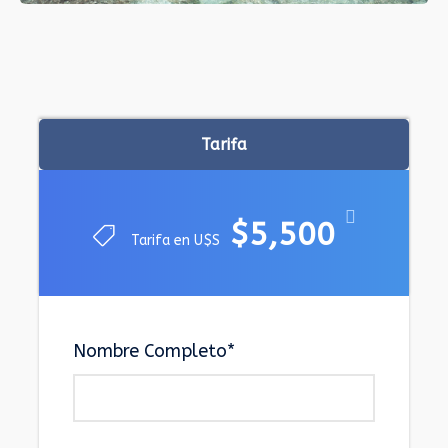
Tarifa
$5,500
Tarifa en U$S
Nombre Completo
*